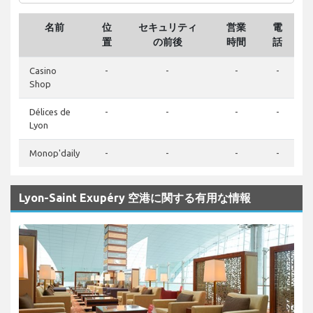
名前
位
セキュリティ
営業
電
置
の前後
時間
話
Casino
-
-
-
-
Shop
Délices de
-
-
-
-
Lyon
Monop'daily
-
-
-
-
Lyon-Saint Exupéry 空港に関する有用な情報