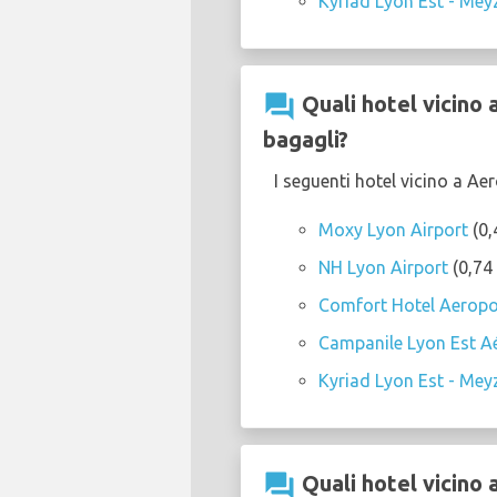
Kyriad Lyon Est - Meyz
question_answer
Quali hotel vicino
bagagli?
I seguenti hotel vicino a A
Moxy Lyon Airport
(0,
NH Lyon Airport
(0,74 
Comfort Hotel Aeropo
Campanile Lyon Est Aé
Kyriad Lyon Est - Meyz
question_answer
Quali hotel vicino