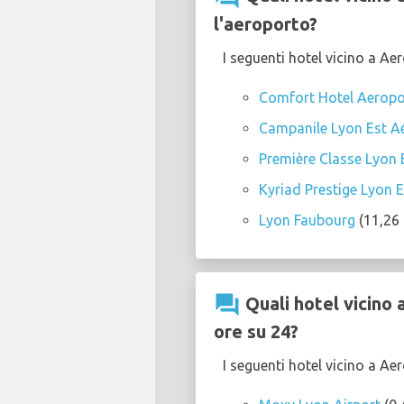
l'aeroporto?
I seguenti hotel vicino a Ae
Comfort Hotel Aeropo
Campanile Lyon Est Aé
Première Classe Lyon E
Kyriad Prestige Lyon E
Lyon Faubourg
(11,26 
question_answer
Quali hotel vicino
ore su 24?
I seguenti hotel vicino a A