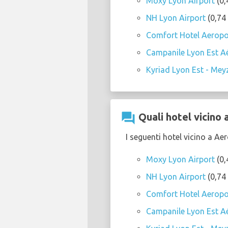
Moxy Lyon Airport
(0,
NH Lyon Airport
(0,74 
Comfort Hotel Aeropo
Campanile Lyon Est Aé
Kyriad Lyon Est - Meyz
question_answer
Quali hotel vicino 
I seguenti hotel vicino a A
Moxy Lyon Airport
(0,
NH Lyon Airport
(0,74 
Comfort Hotel Aeropo
Campanile Lyon Est Aé