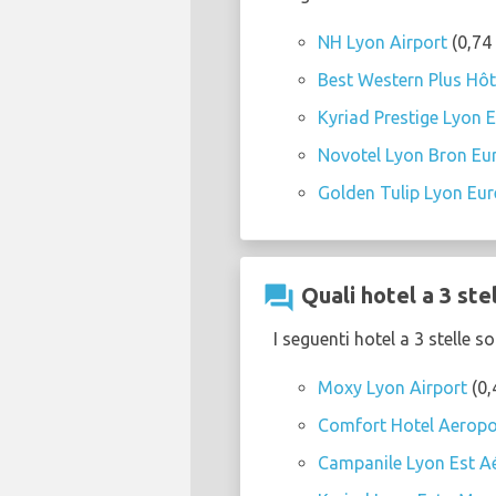
NH Lyon Airport
(0,74 
Best Western Plus Hôt
Kyriad Prestige Lyon E
Novotel Lyon Bron Eu
Golden Tulip Lyon Eu
question_answer
Quali hotel a 3 ste
I seguenti hotel a 3 stelle 
Moxy Lyon Airport
(0,
Comfort Hotel Aeropo
Campanile Lyon Est Aé