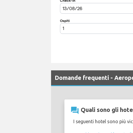
Domande frequenti - Aerop
question_answer
Quali sono gli hote
I seguenti hotel sono più vi