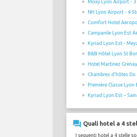
Moxy Lyon Airport - 3 
NH Lyon Airport - 4 St
Comfort Hotel Aeropor
Campanile Lyon Est Aé
Kyriad Lyon Est - Meyz
B&B Hôtel Lyon St Bonn
Hotel Martinez Grenay 
Chambres d'hôtes Du G
Première Classe Lyon Es
Kyriad Lyon Est – Saint
question_answer
Quali hotel a 4 ste
I seguenti hotel a 4 stelle 