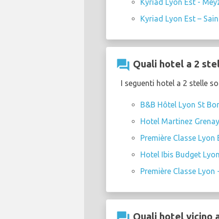
Kyriad Lyon Est - Meyz
Kyriad Lyon Est – Sain
question_answer
Quali hotel a 2 ste
I seguenti hotel a 2 stelle 
B&B Hôtel Lyon St Bon
Hotel Martinez Grena
Première Classe Lyon E
Hotel Ibis Budget Lyo
Première Classe Lyon -
question_answer
Quali hotel vicino