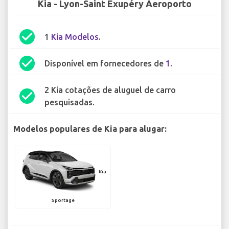
Kia - Lyon-Saint Exupéry Aeroporto
check_circle
1
Kia Modelos
.
check_circle
Disponível em fornecedores de
1
.
2 Kia cotações de aluguel de carro
check_circle
pesquisadas.
Modelos populares de Kia para alugar:
Kia
Sportage