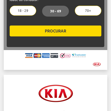
18 - 29
70+
30 - 69
PROCURAR