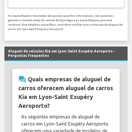
As especificações mostradas são apenas para fins informativos, não podemos
garantir o modelo exato do veículo Kia Sportage e as especificações que você
receberá. Para detalhes específicos, você deve verificar com a empresa de aluguel de
carros em Lyon-Saint Exupéry Aeroporto.
Aluguel de veículos Kia em Lyon-Saint Exupéry Aeroporto -
Perguntas frequentes
question_answer
Quais empresas de aluguel de
carros oferecem aluguel de carros
Kia em Lyon-Saint Exupéry
Aeroporto?
As seguintes empresas de aluguel de
carros em Lyon-Saint Exupéry Aeroporto
oferecem uma variedade de modelos de