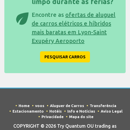
limpo durante as férias?
eco
Encontre as
ofertas de aluguel
de carros elétricos e híbridos
mais baratas em Lyon-Saint
Exupéry Aeroporto
PESQUISAR CARROS
Home
voos
Aluguer de Carros
Transferência
Estacionamento
Hotéis
Info e Notícias
Aviso Legal
Privacidade
Mapa do site
COPYRIGHT © 2026 Try Quantum OU trading as