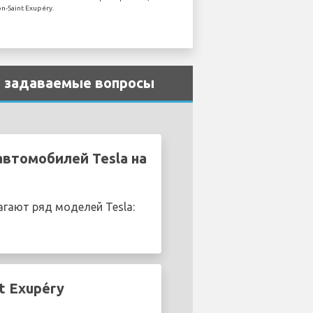
-Saint Exupéry.
то задаваемые вопросы
автомобилей Tesla на
гают ряд моделей Tesla:
t Exupéry