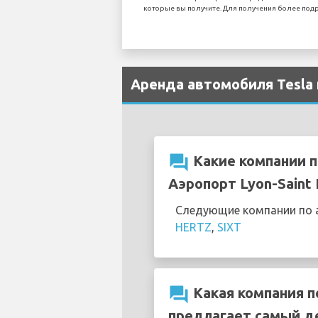
которые вы получите. Для получения более подр
Аренда автомобиля Tesla 
question_answer
Какие компании п
Аэропорт Lyon-Saint 
Следующие компании по а
HERTZ
,
SIXT
question_answer
Какая компания п
предлагает самый д