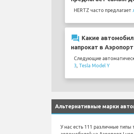
HERTZ часто предлагает
question_answer
Какие автомобили
напрокат в Аэропорт 
Следующие автоматически
3
,
Tesla Model Y
Альтернативные марки автом
У нас есть 111 различные типы