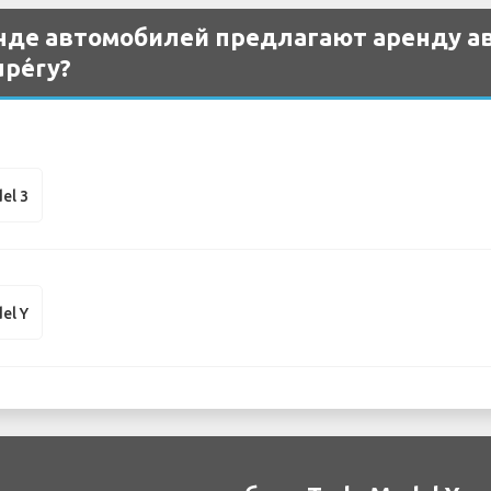
нде автомобилей предлагают аренду ав
upéry?
el 3
el Y