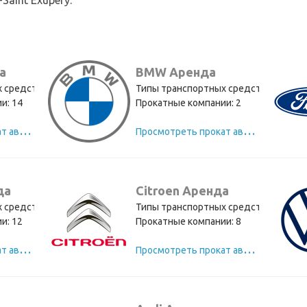
aint Exupéry.
а
BMW Аренда
 средств: 11
Типы транспортных средств: 11
и: 14
Прокатные компании: 2
П
росмотреть прокат автомобилей Renault
П
росмотреть прокат автомобилей BMW
да
Citroen Аренда
 средств: 10
Типы транспортных средств: 10
и: 12
Прокатные компании: 8
П
росмотреть прокат автомобилей Peugeot
П
росмотреть прокат автомобилей Citroen