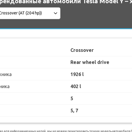
рендованные автомобили Tesla Model Y – 
Crossover
Rear wheel drive
жника
1926 l
ника
402 l
5
5, 7
о для информационных целей, мы не можем гарантировать точную модель автомобиля Tes