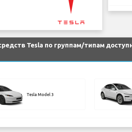
редств Tesla по группам/типам доступн
Tesla Model 3