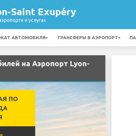
n-Saint Exupéry
эропорте и услугах
ОКАТ АВТОМОБИЛЯ
ТРАНСФЕРЫ В АЭРОПОРТ
ПА
билей на Аэропорт Lyon-
АЯ ПО
ДА
Я
я