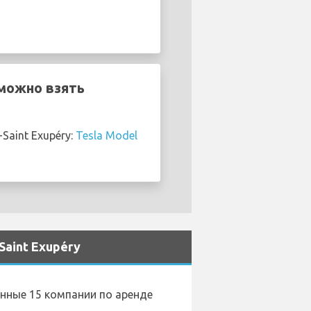
 можно взять
aint Exupéry:
Tesla Model
aint Exupéry
енные 15 компании по аренде