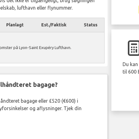
Hvis det ikke er tilgængeligt, brug søgningen
yselskab, lufthavn eller flynummer.
Planlagt
Est./Faktisk
Status
komster på Lyon-Saint Exupéry Lufthavn.
Du kan 
til 600
ejlhåndteret bagage?
håndteret bagage eller £520 (€600) i
forsinkelser og aflysninger. Tjek din