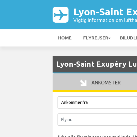
Lyon-Saint E
Vigtig information om luftha
HOME
FLYREJSER
BILUDL
Lyon-Saint Exupéry L
ANKOMSTER