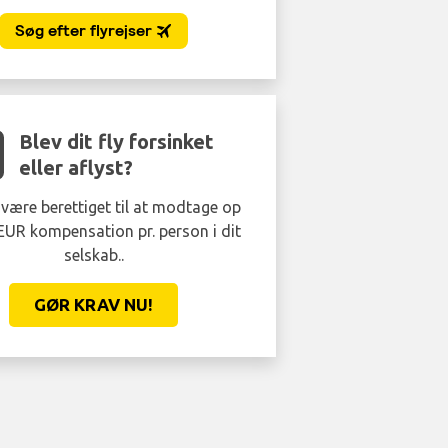
Blev dit fly forsinket
eller aflyst?
være berettiget til at modtage op
 EUR kompensation pr. person i dit
selskab..
GØR KRAV NU!