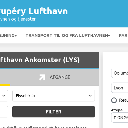
xupéry Lufthavn
vnen og tjenester
EJNING
TRANSPORT TIL OG FRA LUFTHAVNEN
PAR
ufthavn Ankomster (LYS)
AFGANGE
FILTER