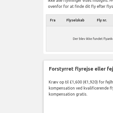
Ikke alle flyvninger vises muligvis. 
ovenfor for at finde dit fly efter fl
Fra
Flyselskab
Fly nr.
Der blev ikke fundet flyan
Forstyrret flyrejse eller f
Kræv op til £1,600 (€1,920) for fejl
kompensation ved kvalificerende fly
kompensation gratis.