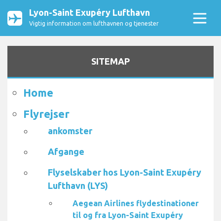
Lyon-Saint Exupéry Lufthavn
Vigtig information om lufthavnen og tjenester
SITEMAP
Home
Flyrejser
ankomster
Afgange
Flyselskaber hos Lyon-Saint Exupéry
Lufthavn (LYS)
Aegean Airlines flydestinationer
til og fra Lyon-Saint Exupéry