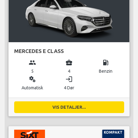
MERCEDES E CLASS
group
business_center
local_gas_station
5
4
Benzin
miscellaneous_services
login
Automatisk
4 Dør
VIS DETALJER...
KOMPAKT