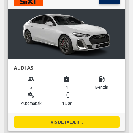
AUDI A5
group
business_center
local_gas_station
5
4
Benzin
miscellaneous_services
login
Automatisk
4 Dør
VIS DETALJER...