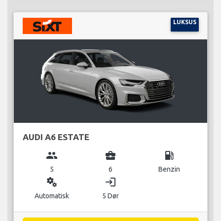
LUKSUS
AUDI A6 ESTATE
group
business_center
local_gas_station
5
6
Benzin
miscellaneous_services
login
Automatisk
5 Dør