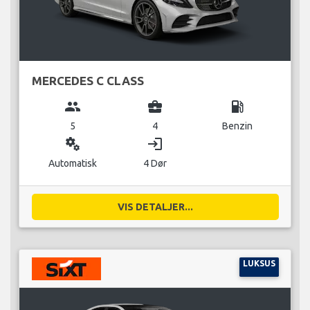
MERCEDES C CLASS
group
business_center
local_gas_station
5
4
Benzin
miscellaneous_services
login
Automatisk
4 Dør
VIS DETALJER...
LUKSUS