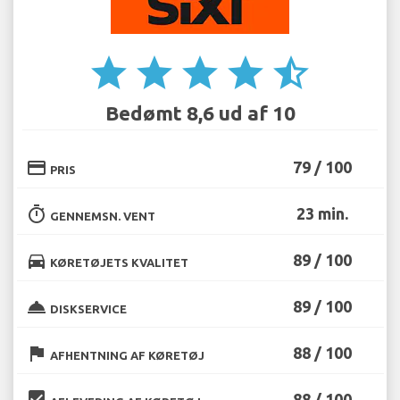
star
star
star
star
star_half
Bedømt 8,6 ud af 10
credit_card
79 / 100
PRIS
timer
23 min.
GENNEMSN. VENT
directions_car
89 / 100
KØRETØJETS KVALITET
room_service
89 / 100
DISKSERVICE
flag
88 / 100
AFHENTNING AF KØRETØJ
beenhere
88 / 100