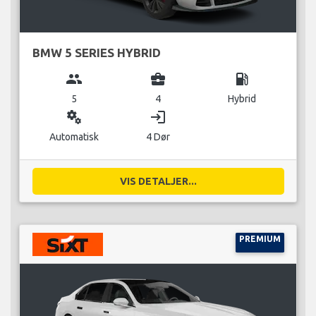
BMW 5 SERIES HYBRID
group
business_center
local_gas_station
5
4
Hybrid
miscellaneous_services
login
Automatisk
4 Dør
VIS DETALJER...
PREMIUM