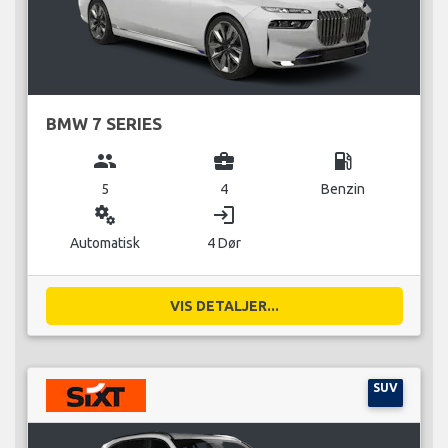
BMW 7 SERIES
group
business_center
local_gas_station
5
4
Benzin
miscellaneous_services
login
Automatisk
4 Dør
VIS DETALJER...
SUV