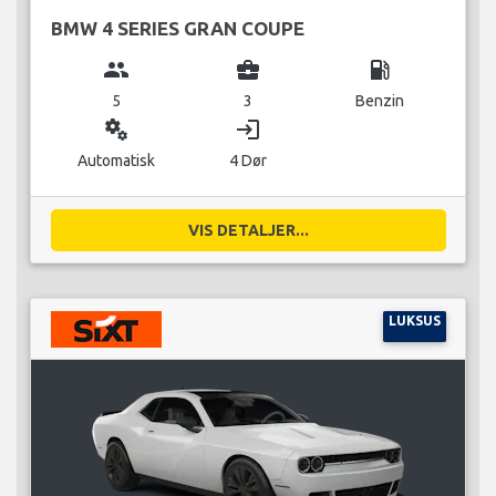
BMW 4 SERIES GRAN COUPE
group
business_center
local_gas_station
5
3
Benzin
miscellaneous_services
login
Automatisk
4 Dør
VIS DETALJER...
LUKSUS