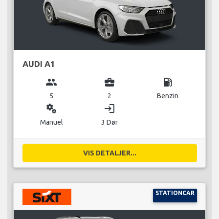
AUDI A1
group
business_center
local_gas_station
5
2
Benzin
miscellaneous_services
login
Manuel
3 Dør
VIS DETALJER...
STATIONCAR