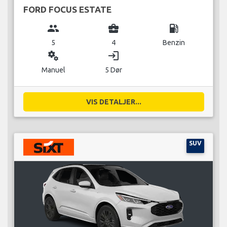
FORD FOCUS ESTATE
group
business_center
local_gas_station
5
4
Benzin
miscellaneous_services
login
Manuel
5 Dør
VIS DETALJER...
SUV