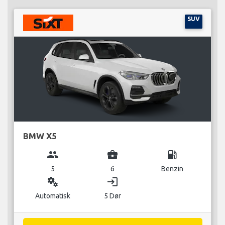
SUV
BMW X5
group
business_center
local_gas_station
5
6
Benzin
miscellaneous_services
login
Automatisk
5 Dør