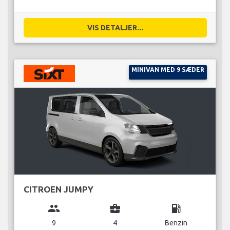
VIS DETALJER...
MINIVAN MED 9 SÆDER
CITROEN JUMPY
group
business_center
local_gas_station
9
4
Benzin