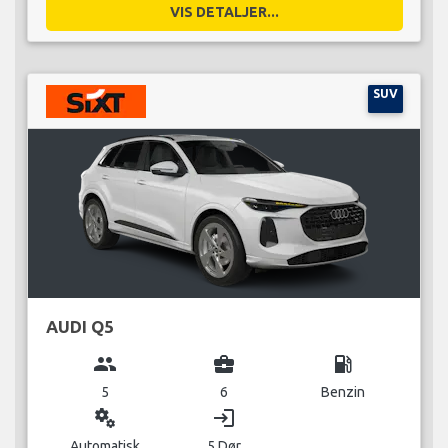
VIS DETALJER...
SUV
AUDI Q5
group
business_center
local_gas_station
5
6
Benzin
miscellaneous_services
login
Automatisk
5 Dør