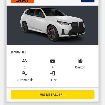
BMW X3
group
business_center
local_gas_station
5
4
Benzin
miscellaneous_services
login
Automatisk
5 Dør
VIS DETALJER...