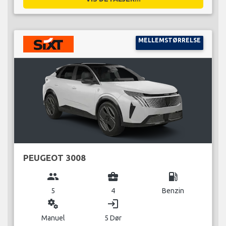
MELLEMSTØRRELSE
PEUGEOT 3008
group
business_center
local_gas_station
5
4
Benzin
miscellaneous_services
login
Manuel
5 Dør