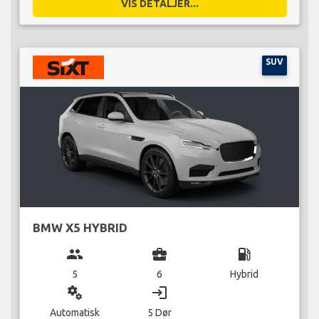
VIS DETALJER...
SUV
BMW X5 HYBRID
group
business_center
local_gas_station
5
6
Hybrid
miscellaneous_services
login
Automatisk
5 Dør