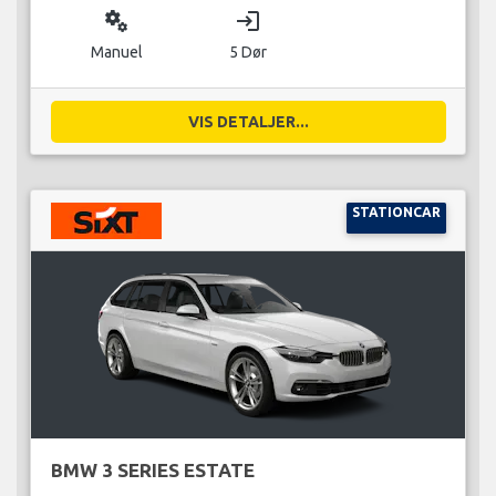
miscellaneous_services
login
Manuel
5 Dør
VIS DETALJER...
STATIONCAR
BMW 3 SERIES ESTATE