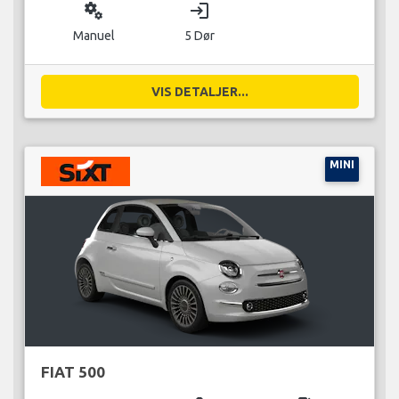
miscellaneous_services
login
Manuel
5 Dør
VIS DETALJER...
MINI
FIAT 500