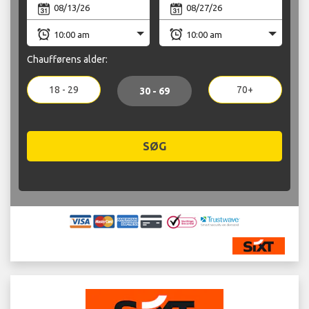
Chaufførens alder:
18 - 29
70+
30 - 69
SØG