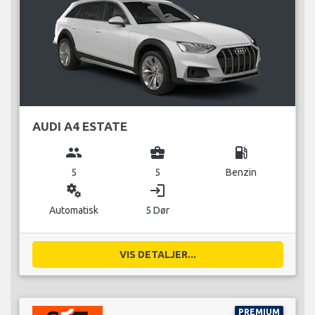
AUDI A4 ESTATE
group
business_center
local_gas_station
5
5
Benzin
miscellaneous_services
login
Automatisk
5 Dør
VIS DETALJER...
PREMIUM