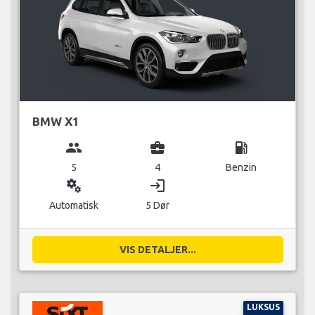
BMW X1
group
business_center
local_gas_station
5
4
Benzin
miscellaneous_services
login
Automatisk
5 Dør
VIS DETALJER...
LUKSUS