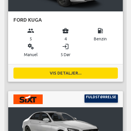
FORD KUGA
group
business_center
local_gas_station
5
4
Benzin
miscellaneous_services
login
Manuel
5 Dør
VIS DETALJER...
FULDSTØRRELSE