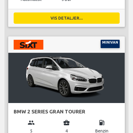
VIS DETALJER...
MINIVAN
BMW 2 SERIES GRAN TOURER
group
business_center
local_gas_station
5
4
Benzin