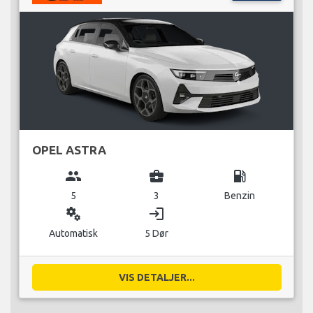
OPEL ASTRA
group
business_center
local_gas_station
5
3
Benzin
miscellaneous_services
login
Automatisk
5 Dør
VIS DETALJER...