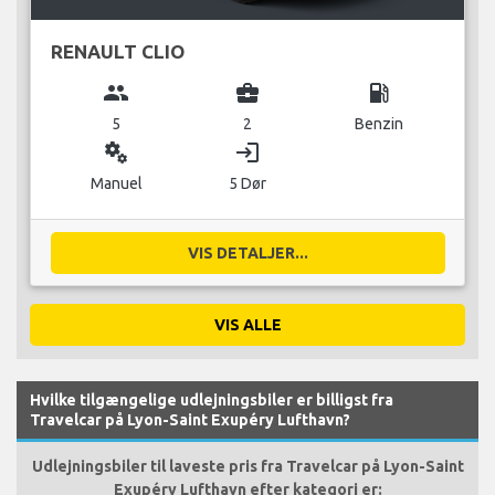
RENAULT CLIO
group
business_center
local_gas_station
5
2
Benzin
miscellaneous_services
login
Manuel
5 Dør
VIS DETALJER...
VIS ALLE
Hvilke tilgængelige udlejningsbiler er billigst fra
Travelcar på Lyon-Saint Exupéry Lufthavn?
Udlejningsbiler til laveste pris fra Travelcar på Lyon-Saint
Exupéry Lufthavn efter kategori er: