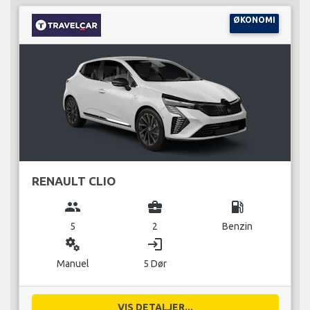
ØKONOMI
RENAULT CLIO
group
business_center
local_gas_station
5
2
Benzin
miscellaneous_services
login
Manuel
5 Dør
VIS DETALJER...