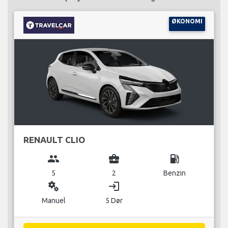
ØKONOMI
RENAULT CLIO
group
business_center
local_gas_station
5
2
Benzin
miscellaneous_services
login
Manuel
5 Dør