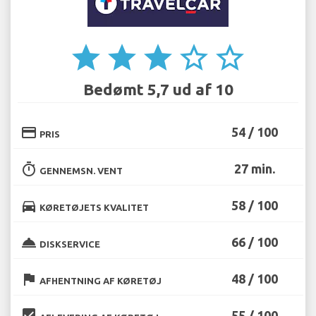
star
star
star
star_border
star_border
Bedømt 5,7 ud af 10
credit_card
54 / 100
PRIS
timer
27 min.
GENNEMSN. VENT
directions_car
58 / 100
KØRETØJETS KVALITET
room_service
66 / 100
DISKSERVICE
flag
48 / 100
AFHENTNING AF KØRETØJ
beenhere
55 / 100