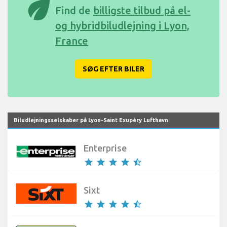
eco
Find de
billigste tilbud på el-
og hybridbiludlejning i Lyon,
France
SØG EFTER BILER
Biludlejningsselskaber på Lyon-Saint Exupéry Lufthavn
Enterprise
star
star
star
star
star_half
Sixt
star
star
star
star
star_half