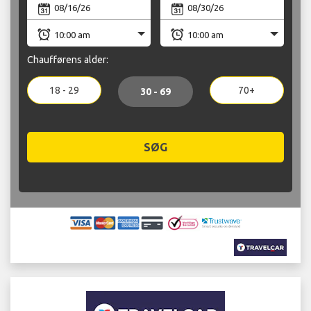
Chaufførens alder:
18 - 29
70+
30 - 69
SØG