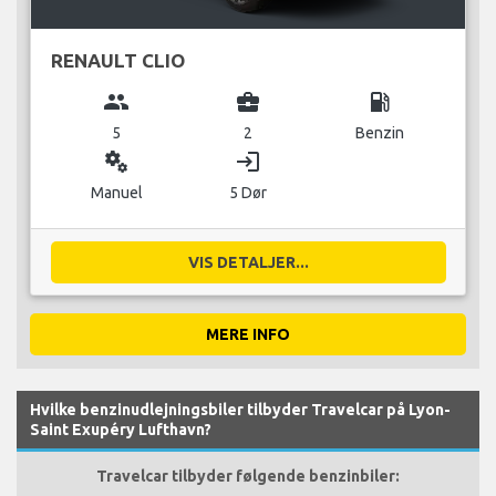
RENAULT CLIO
group
business_center
local_gas_station
5
2
Benzin
miscellaneous_services
login
Manuel
5 Dør
VIS DETALJER...
MERE INFO
Hvilke benzinudlejningsbiler tilbyder Travelcar på Lyon-
Saint Exupéry Lufthavn?
Travelcar tilbyder følgende benzinbiler: