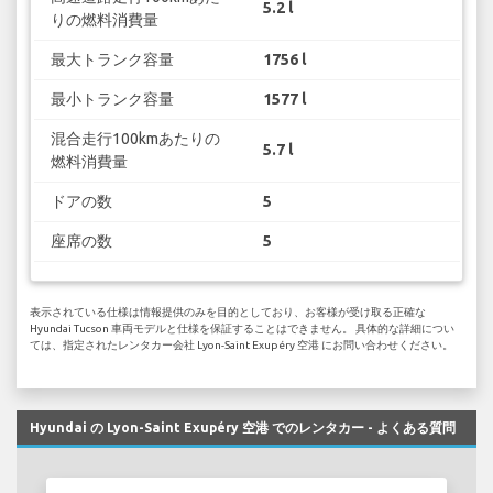
5.2 l
りの燃料消費量
最大トランク容量
1756 l
最小トランク容量
1577 l
混合走行100kmあたりの
5.7 l
燃料消費量
ドアの数
5
座席の数
5
表示されている仕様は情報提供のみを目的としており、お客様が受け取る正確な
Hyundai Tucson 車両モデルと仕様を保証することはできません。 具体的な詳細につい
ては、指定されたレンタカー会社 Lyon-Saint Exupéry 空港 にお問い合わせください。
Hyundai の Lyon-Saint Exupéry 空港 でのレンタカー - よくある質問