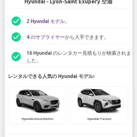
Hyundai - Lyon-Saint Exupéry 空港
check_circle
2
Hyundai モデル
。
check_circle
4 のサプライヤー
から入手できます。
16 Hyundai のレンタカー見積もりが検索されま
check_circle
した。
レンタルできる人気の Hyundai モデル:
Hyundai Kona Electric
Hyundai Tucson