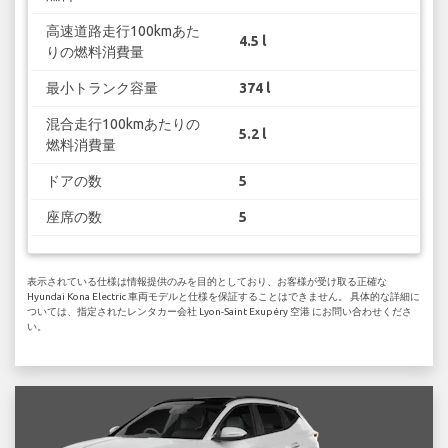
高速道路走行100kmあた
4.5 l
りの燃料消費量
最小トランク容量
374 l
混合走行100kmあたりの
5.2 l
燃料消費量
ドアの数
5
座席の数
5
表示されている仕様は情報提供のみを目的としており、お客様が受け取る正確な
Hyundai Kona Electric 車両モデルと仕様を保証することはできません。 具体的な詳細に
ついては、指定されたレンタカー会社 Lyon-Saint Exupéry 空港 にお問い合わせくださ
い。