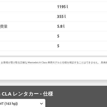
1195 l
355 l
消費量
5.8 l
5
5
が受け取る正確な Mercedes A Class 車両モデルと仕様を保証することはできません。 具体
es CLA レンタカー - 仕様