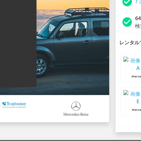
check_circle
7
6
check_circle
検
レンタルで
Merce
Merce