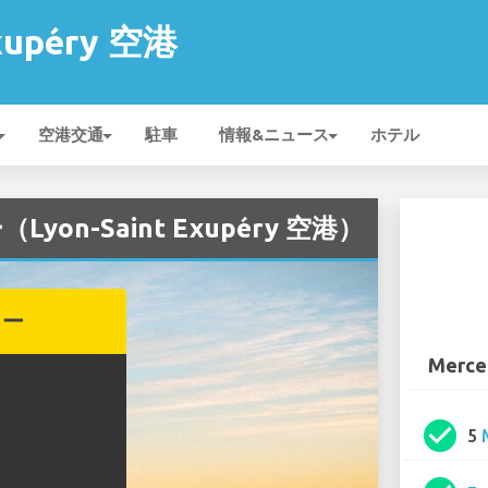
Exupéry 空港
空港交通
駐車
情報&ニュース
ホテル
Lyon-Saint Exupéry 空港）
カー
Merce
check_circle
5