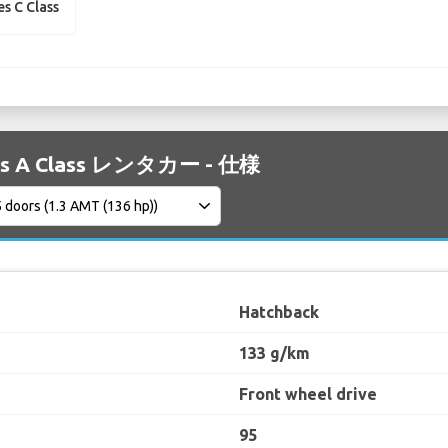
s C Class
es A Class レンタカー - 仕様
Hatchback
133 g/km
Front wheel drive
95