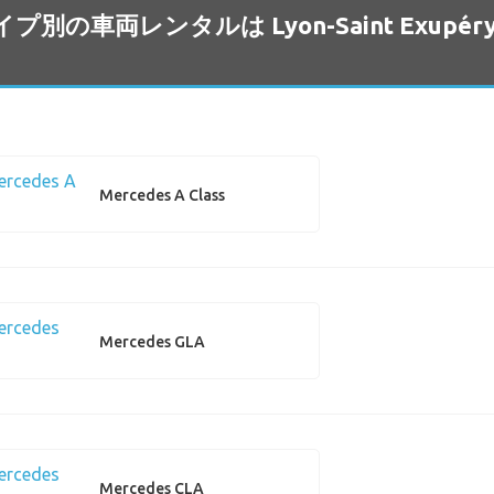
タイプ別の車両レンタルは Lyon-Saint Exup
Mercedes A Class
Mercedes GLA
Mercedes CLA