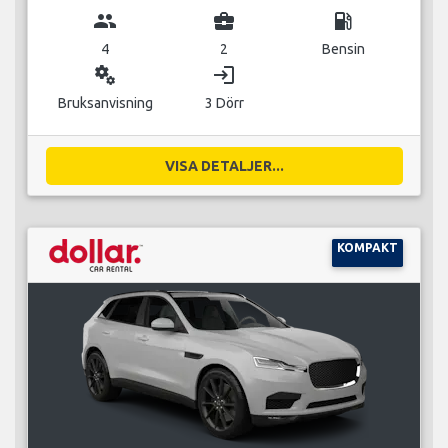
group
business_center
local_gas_station
4
2
Bensin
miscellaneous_services
login
Bruksanvisning
3 Dörr
VISA DETALJER...
KOMPAKT