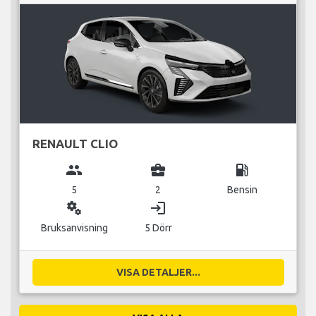
RENAULT CLIO
group
business_center
local_gas_station
5
2
Bensin
miscellaneous_services
login
Bruksanvisning
5 Dörr
VISA DETALJER...