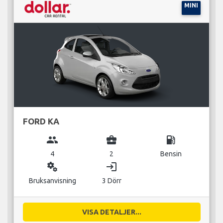
MINI
FORD KA
group
business_center
local_gas_station
4
2
Bensin
miscellaneous_services
login
Bruksanvisning
3 Dörr
VISA DETALJER...