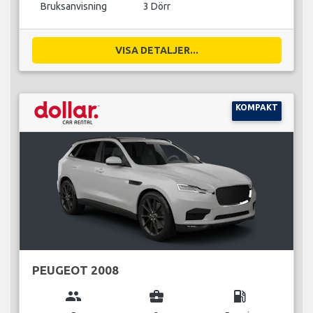
Bruksanvisning
3 Dörr
VISA DETALJER...
KOMPAKT
PEUGEOT 2008
group
business_center
local_gas_station