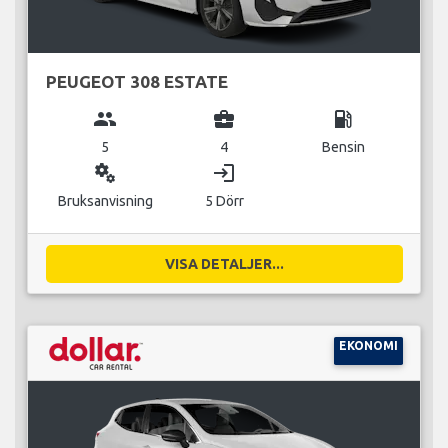
PEUGEOT 308 ESTATE
group
business_center
local_gas_station
5
4
Bensin
miscellaneous_services
login
Bruksanvisning
5 Dörr
VISA DETALJER...
EKONOMI