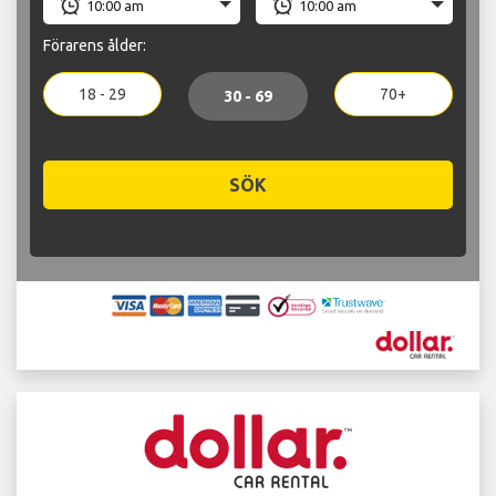
Förarens ålder:
18 - 29
70+
30 - 69
SÖK