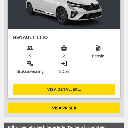
RENAULT CLIO
group
business_center
local_gas_station
5
2
Bensin
miscellaneous_services
login
Bruksanvisning
5 Dörr
VISA DETALJER...
VISA PRISER
Vilka manuella hyrbilar erjuder Dollar på Lyon-Saint