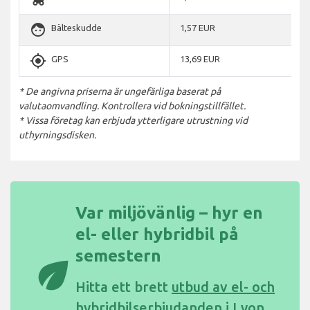
face
Bälteskudde
1,57 EUR
gps_fixed
GPS
13,69 EUR
* De angivna priserna är ungefärliga baserat på
valutaomvandling. Kontrollera vid bokningstillfället.
* Vissa företag kan erbjuda ytterligare utrustning vid
uthyrningsdisken.
Var miljövänlig – hyr en
el- eller hybridbil på
semestern
eco
Hitta ett brett
utbud av el- och
hybridbilserbjudanden i Lyon,