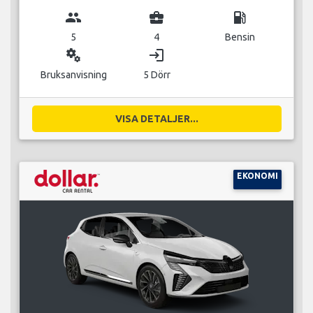
group
business_center
local_gas_station
5
4
Bensin
miscellaneous_services
login
Bruksanvisning
5 Dörr
VISA DETALJER...
EKONOMI