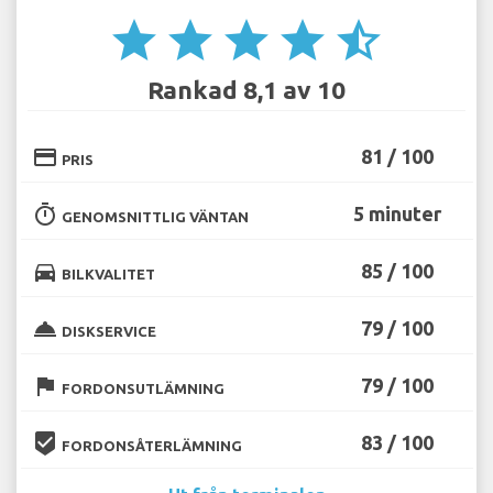
star
star
star
star
star_half
Rankad 8,1 av 10
credit_card
81 / 100
PRIS
timer
5 minuter
GENOMSNITTLIG VÄNTAN
directions_car
85 / 100
BILKVALITET
room_service
79 / 100
DISKSERVICE
flag
79 / 100
FORDONSUTLÄMNING
beenhere
83 / 100
FORDONSÅTERLÄMNING