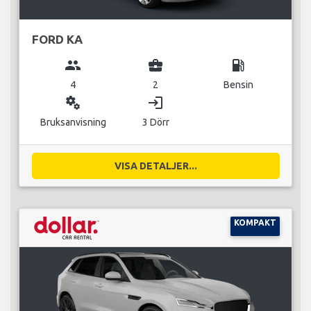
FORD KA
group
business_center
local_gas_station
4
2
Bensin
miscellaneous_services
login
Bruksanvisning
3 Dörr
VISA DETALJER...
KOMPAKT