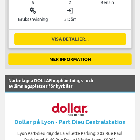
5
2
Bensin
miscellaneous_services
login
Bruksanvisning
5 Dörr
VISA DETALJER...
MER INFORMATION
Närbelägna DOLLAR upphämtnings- och
avlämningsplatser för hyrbilar
Dollar på Lyon - Part Dieu Centralstation
Lyon Part-dieu 48,r.de La Villette Parking: 203 Rue Paul
Bert Level 6, 48 Rue De La Villette, Lyon, 69003