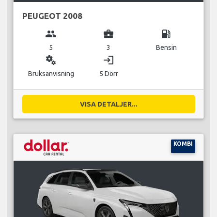
PEUGEOT 2008
group
business_center
local_gas_station
5
3
Bensin
miscellaneous_services
login
Bruksanvisning
5 Dörr
VISA DETALJER...
KOMBI