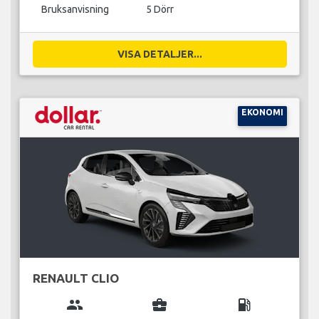
Bruksanvisning
5 Dörr
VISA DETALJER...
EKONOMI
RENAULT CLIO
group
business_center
local_gas_station