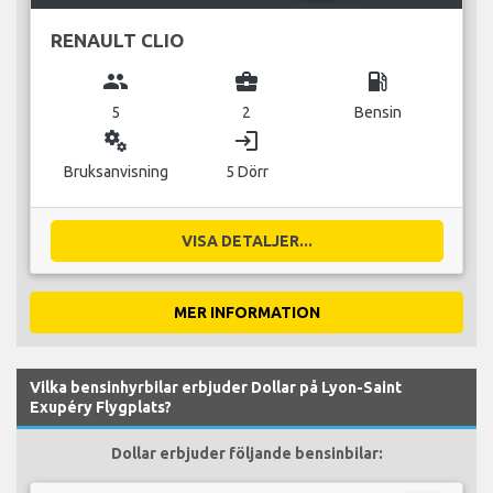
RENAULT CLIO
group
business_center
local_gas_station
5
2
Bensin
miscellaneous_services
login
Bruksanvisning
5 Dörr
VISA DETALJER...
MER INFORMATION
Vilka bensinhyrbilar erbjuder Dollar på Lyon-Saint
Exupéry Flygplats?
Dollar erbjuder följande bensinbilar: