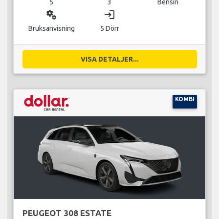
5
3
Bensin
miscellaneous_services
login
Bruksanvisning
5 Dörr
VISA DETALJER...
KOMBI
PEUGEOT 308 ESTATE