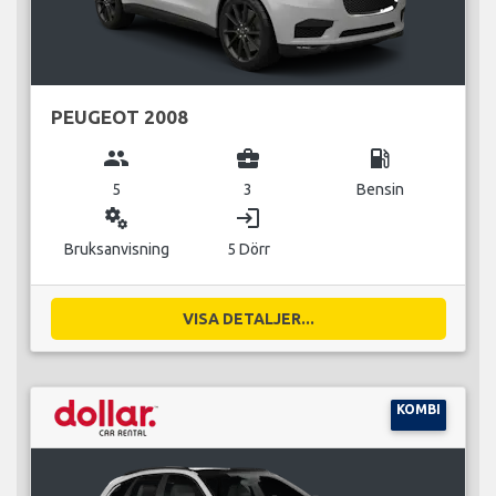
PEUGEOT 2008
group
business_center
local_gas_station
5
3
Bensin
miscellaneous_services
login
Bruksanvisning
5 Dörr
VISA DETALJER...
KOMBI