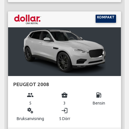
KOMPAKT
PEUGEOT 2008
group
business_center
local_gas_station
5
3
Bensin
miscellaneous_services
login
Bruksanvisning
5 Dörr