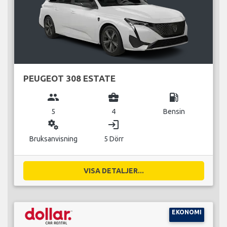
PEUGEOT 308 ESTATE
group
business_center
local_gas_station
5
4
Bensin
miscellaneous_services
login
Bruksanvisning
5 Dörr
VISA DETALJER...
EKONOMI