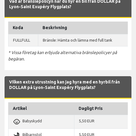
Vad är bränslepolicyn när du hyr en bil från DOLLAR på
Lyon-Saint Exupéry Flygplats?
Koda
Beskrivning
FULLFULL
Bränsle: Hämta och lämna med full tank
* Vissa företag kan erbjuda alternativa bränslepolicyer på
begäran.
Vilken extra utrustning kan jag hyra med en hyrbil från
DOLLAR på Lyon-Saint Exupéry Flygplats?
Artikel
Dagligt Pris
child_care
Babyskydd
5,50 EUR
child_friendly
Bilbarnstol
5,50 EUR