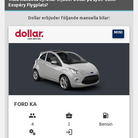
Exupéry Flygplats?
Dollar erbjuder följande manuella bilar:
MINI
FORD KA
group
business_center
local_gas_station
4
2
Bensin
miscellaneous_services
login