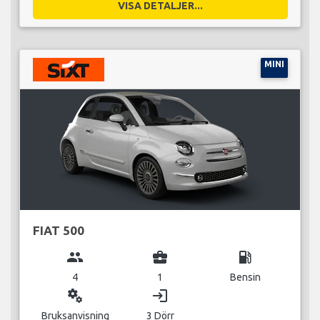
VISA DETALJER...
MINI
FIAT 500
group
business_center
local_gas_station
4
1
Bensin
miscellaneous_services
login
Bruksanvisning
3 Dörr