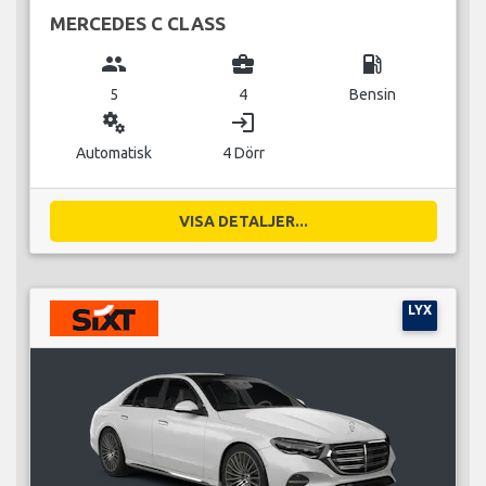
MERCEDES C CLASS
group
business_center
local_gas_station
5
4
Bensin
miscellaneous_services
login
Automatisk
4 Dörr
VISA DETALJER...
LYX