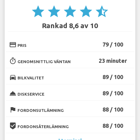
star
star
star
star
star_half
Rankad 8,6 av 10
credit_card
79 / 100
PRIS
timer
23 minuter
GENOMSNITTLIG VÄNTAN
directions_car
89 / 100
BILKVALITET
room_service
89 / 100
DISKSERVICE
flag
88 / 100
FORDONSUTLÄMNING
beenhere
88 / 100
FORDONSÅTERLÄMNING