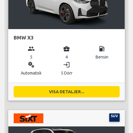
BMW X3
group
business_center
local_gas_station
5
4
Bensin
miscellaneous_services
login
Automatisk
5 Dörr
VISA DETALJER...
SUV