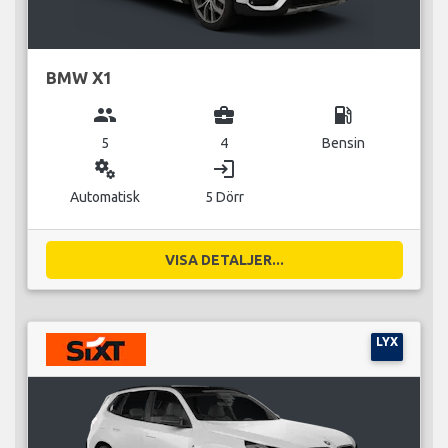
BMW X1
group
business_center
local_gas_station
5
4
Bensin
miscellaneous_services
login
Automatisk
5 Dörr
VISA DETALJER...
LYX