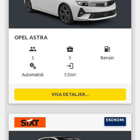
OPEL ASTRA
group
business_center
local_gas_station
5
3
Bensin
miscellaneous_services
login
Automatisk
5 Dörr
VISA DETALJER...
EKONOMI