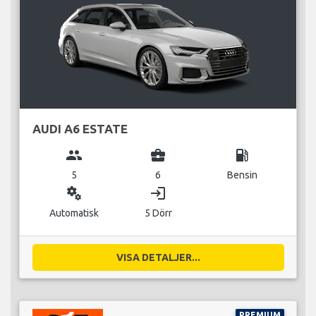
AUDI A6 ESTATE
group
business_center
local_gas_station
5
6
Bensin
miscellaneous_services
login
Automatisk
5 Dörr
VISA DETALJER...
PREMIUM