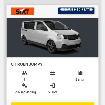
MINIBUSS MED 9 SÄTEN
CITROEN JUMPY
group
business_center
local_gas_station
9
4
Bensin
miscellaneous_services
login
Bruksanvisning
5 Dörr