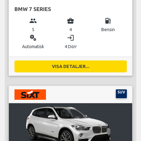
BMW 7 SERIES
group
business_center
local_gas_station
5
4
Bensin
miscellaneous_services
login
Automatisk
4 Dörr
VISA DETALJER...
SUV