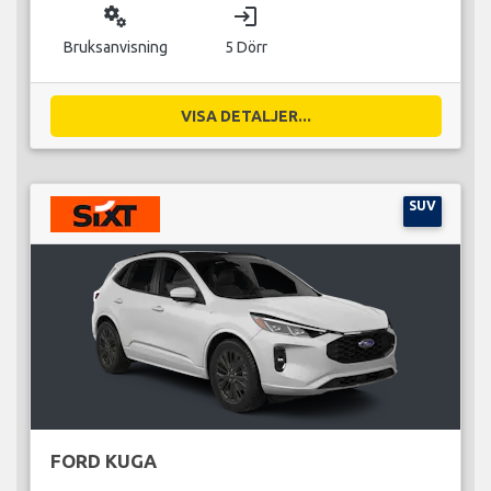
miscellaneous_services
login
Bruksanvisning
5 Dörr
VISA DETALJER...
SUV
FORD KUGA