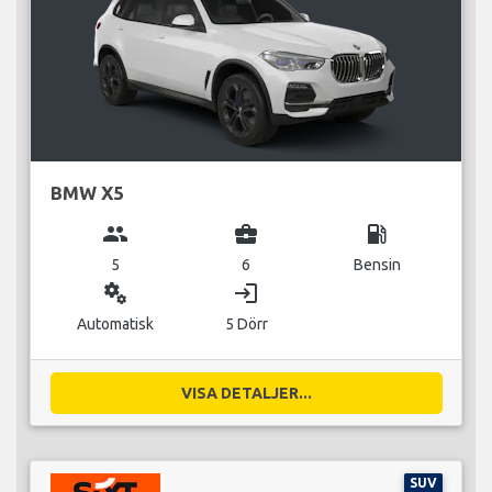
BMW X5
group
business_center
local_gas_station
5
6
Bensin
miscellaneous_services
login
Automatisk
5 Dörr
VISA DETALJER...
SUV