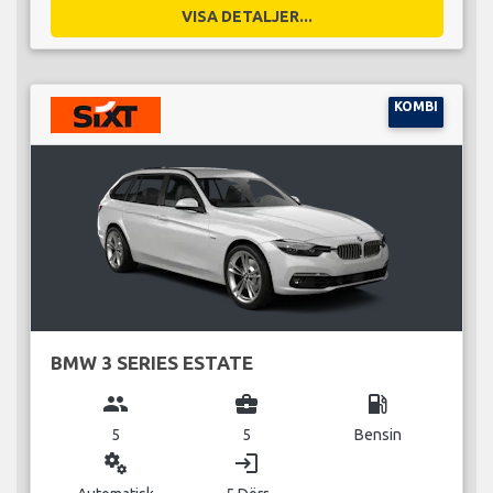
VISA DETALJER...
KOMBI
BMW 3 SERIES ESTATE
group
business_center
local_gas_station
5
5
Bensin
miscellaneous_services
login