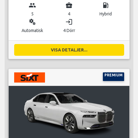
group
business_center
local_gas_station
5
4
Hybrid
miscellaneous_services
login
Automatisk
4 Dörr
VISA DETALJER...
PREMIUM