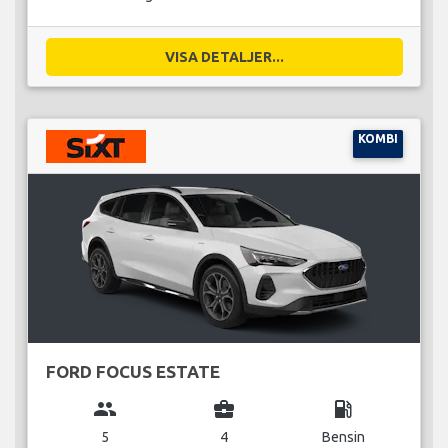
VISA DETALJER...
KOMBI
FORD FOCUS ESTATE
group
business_center
local_gas_station
5
4
Bensin