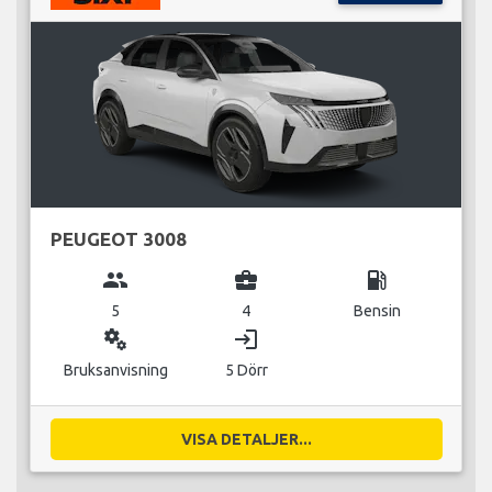
PEUGEOT 3008
group
business_center
local_gas_station
5
4
Bensin
miscellaneous_services
login
Bruksanvisning
5 Dörr
VISA DETALJER...