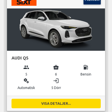
AUDI Q5
group
business_center
local_gas_station
5
6
Bensin
miscellaneous_services
login
Automatisk
5 Dörr
VISA DETALJER...