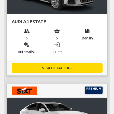
AUDI A4 ESTATE
group
business_center
local_gas_station
5
5
Bensin
miscellaneous_services
login
Automatisk
5 Dörr
VISA DETALJER...
PREMIUM