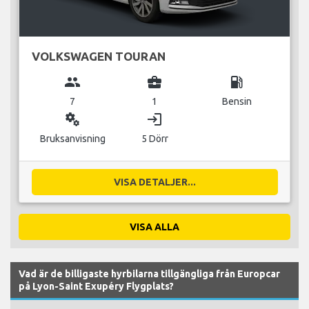
VOLKSWAGEN TOURAN
group
business_center
local_gas_station
7
1
Bensin
miscellaneous_services
login
Bruksanvisning
5 Dörr
VISA DETALJER...
VISA ALLA
Vad är de billigaste hyrbilarna tillgängliga från Europcar
på Lyon-Saint Exupéry Flygplats?