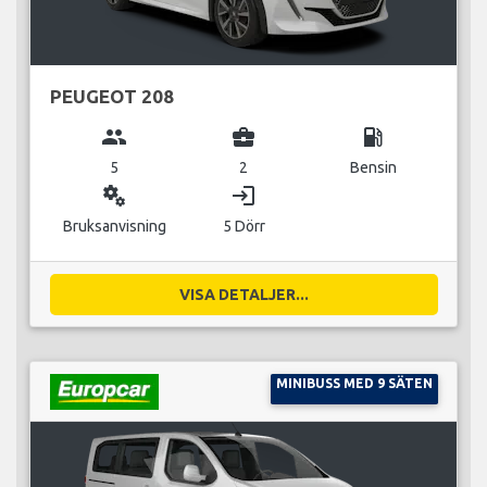
PEUGEOT 208
group
business_center
local_gas_station
5
2
Bensin
miscellaneous_services
login
Bruksanvisning
5 Dörr
VISA DETALJER...
MINIBUSS MED 9 SÄTEN