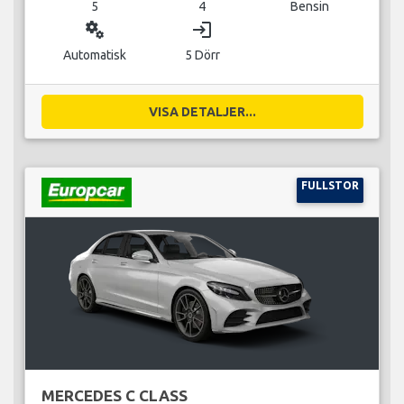
5
4
Bensin
miscellaneous_services
login
Automatisk
5 Dörr
VISA DETALJER...
FULLSTOR
MERCEDES C CLASS