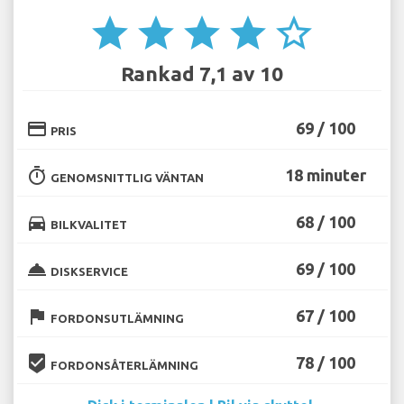
star
star
star
star
star_border
Rankad 7,1 av 10
credit_card
69 / 100
PRIS
timer
18 minuter
GENOMSNITTLIG VÄNTAN
directions_car
68 / 100
BILKVALITET
room_service
69 / 100
DISKSERVICE
flag
67 / 100
FORDONSUTLÄMNING
beenhere
78 / 100
FORDONSÅTERLÄMNING