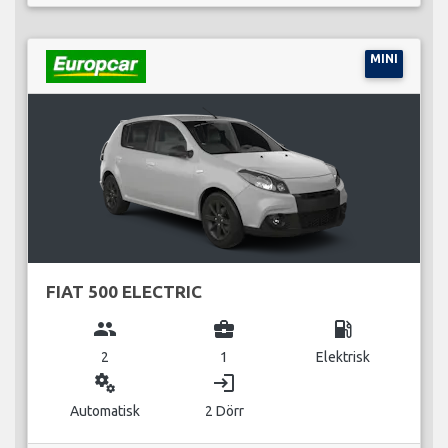
MINI
FIAT 500 ELECTRIC
group
business_center
local_gas_station
2
1
Elektrisk
miscellaneous_services
login
Automatisk
2 Dörr