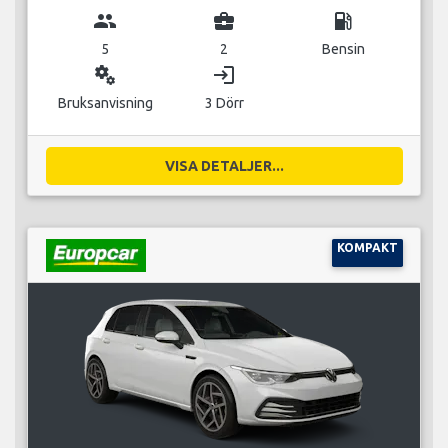
group
business_center
local_gas_station
5
2
Bensin
miscellaneous_services
login
Bruksanvisning
3 Dörr
VISA DETALJER...
KOMPAKT