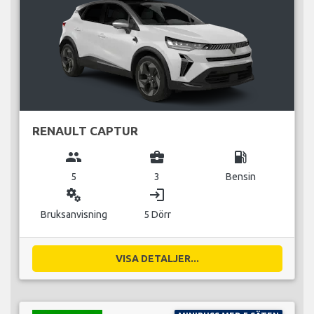
RENAULT CAPTUR
group
business_center
local_gas_station
5
3
Bensin
miscellaneous_services
login
Bruksanvisning
5 Dörr
VISA DETALJER...