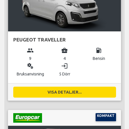
PEUGEOT TRAVELLER
group
business_center
local_gas_station
9
4
Bensin
miscellaneous_services
login
Bruksanvisning
5 Dörr
VISA DETALJER...
KOMPAKT