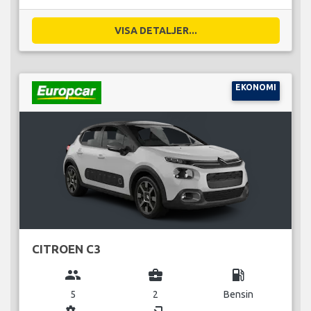
VISA DETALJER...
EKONOMI
CITROEN C3
group
business_center
local_gas_station
5
2
Bensin