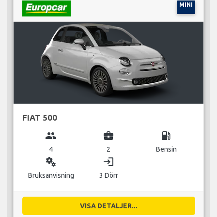
MINI
FIAT 500
group
business_center
local_gas_station
4
2
Bensin
miscellaneous_services
login
Bruksanvisning
3 Dörr
VISA DETALJER...