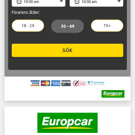
Förarens ålder:
18 - 29
70+
30 - 69
SÖK