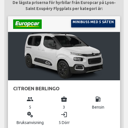
De lägsta priserna för hyrbilar från Europcar på Lyon-
Saint Exupéry Flygplats per kategori är:
MINIBUSS MED 5 SÄTEN
CITROEN BERLINGO
group
business_center
local_gas_station
5
3
Bensin
miscellaneous_services
login
Bruksanvisning
5 Dörr