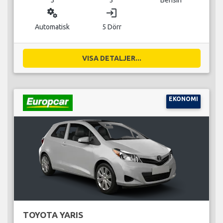
miscellaneous_services
login
Automatisk
5 Dörr
VISA DETALJER...
EKONOMI
TOYOTA YARIS