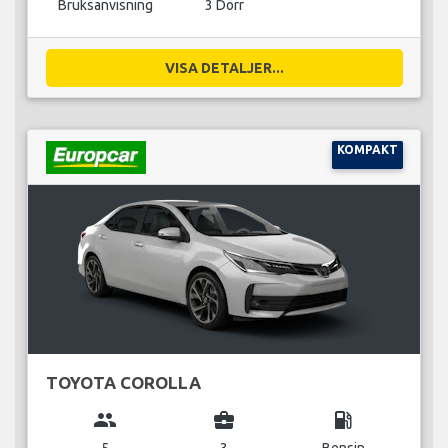
Bruksanvisning
3 Dörr
VISA DETALJER...
KOMPAKT
TOYOTA COROLLA
group
business_center
local_gas_station
5
3
Bensin