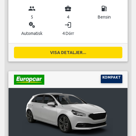
group
business_center
local_gas_station
5
4
Bensin
miscellaneous_services
login
Automatisk
4 Dörr
VISA DETALJER...
KOMPAKT