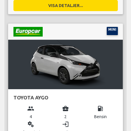
VISA DETALJER...
MINI
TOYOTA AYGO
group
business_center
local_gas_station
4
2
Bensin
miscellaneous_services
login