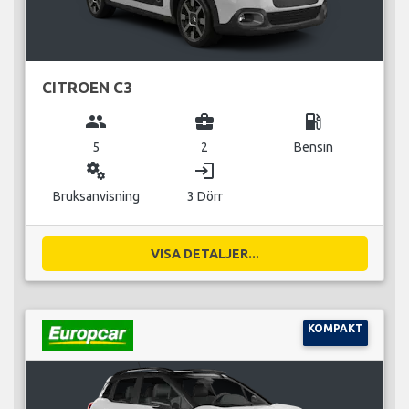
CITROEN C3
group
business_center
local_gas_station
5
2
Bensin
miscellaneous_services
login
Bruksanvisning
3 Dörr
VISA DETALJER...
KOMPAKT