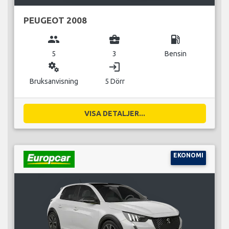
PEUGEOT 2008
group
business_center
local_gas_station
5
3
Bensin
miscellaneous_services
login
Bruksanvisning
5 Dörr
VISA DETALJER...
EKONOMI