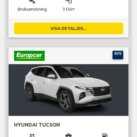
miscellaneous_services
login
Bruksanvisning
3 Dörr
VISA DETALJER...
SUV
HYUNDAI TUCSON
group
business_center
local_gas_station