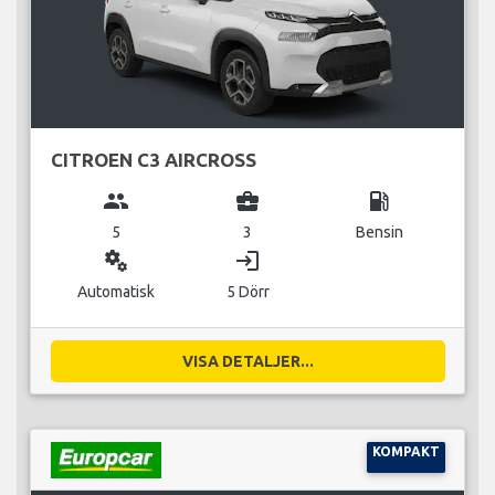
CITROEN C3 AIRCROSS
group
business_center
local_gas_station
5
3
Bensin
miscellaneous_services
login
Automatisk
5 Dörr
VISA DETALJER...
KOMPAKT