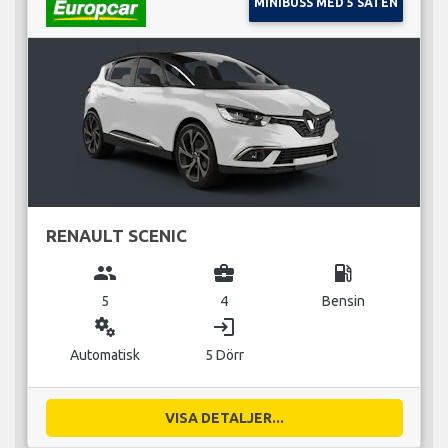
MINIBUSS MED 5 SÄTEN
RENAULT SCENIC
group
business_center
local_gas_station
5
4
Bensin
miscellaneous_services
login
Automatisk
5 Dörr
VISA DETALJER...