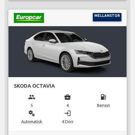
MELLANSTOR
SKODA OCTAVIA
group
business_center
local_gas_station
5
4
Bensin
miscellaneous_services
login
Automatisk
4 Dörr