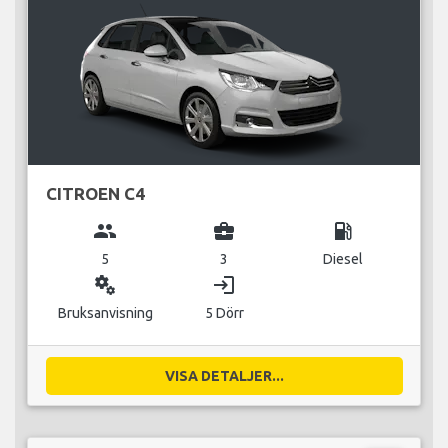
CITROEN C4
group
business_center
local_gas_station
5
3
Diesel
miscellaneous_services
login
Bruksanvisning
5 Dörr
VISA DETALJER...