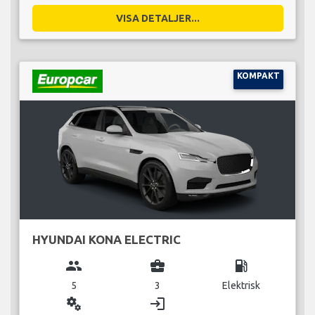
VISA DETALJER...
KOMPAKT
HYUNDAI KONA ELECTRIC
group
business_center
local_gas_station
5
3
Elektrisk
miscellaneous_services
login