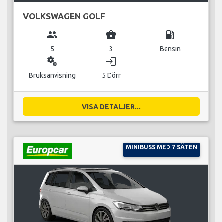
VOLKSWAGEN GOLF
group
business_center
local_gas_station
5
3
Bensin
miscellaneous_services
login
Bruksanvisning
5 Dörr
VISA DETALJER...
MINIBUSS MED 7 SÄTEN