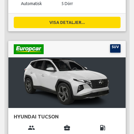
Automatisk
5 Dörr
VISA DETALJER...
SUV
HYUNDAI TUCSON
group
business_center
local_gas_station