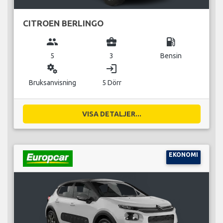
CITROEN BERLINGO
group
business_center
local_gas_station
5
3
Bensin
miscellaneous_services
login
Bruksanvisning
5 Dörr
VISA DETALJER...
EKONOMI