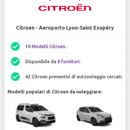
Citroen - Aeroporto Lyon-Saint Exupéry
check_circle
10
Modelli Citroen
.
check_circle
Disponibile da
8 fornitori
.
check_circle
42 Citroen preventivi di autonoleggio cercati.
Modelli popolari di Citroen da noleggiare: