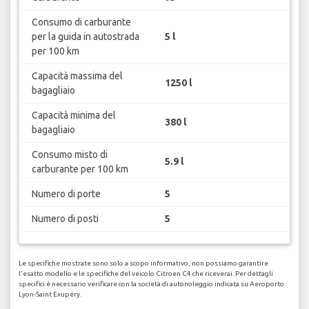
Consumo di carburante
per la guida in autostrada
5 l
per 100 km
Capacità massima del
1250 l
bagagliaio
Capacità minima del
380 l
bagagliaio
Consumo misto di
5.9 l
carburante per 100 km
Numero di porte
5
Numero di posti
5
Le specifiche mostrate sono solo a scopo informativo, non possiamo garantire
l'esatto modello e le specifiche del veicolo Citroen C4 che riceverai. Per dettagli
specifici è necessario verificare con la società di autonoleggio indicata su Aeroporto
Lyon-Saint Exupéry.