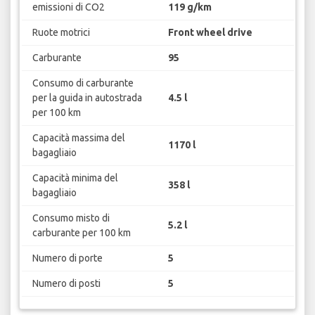
emissioni di CO2
119 g/km
Ruote motrici
Front wheel drive
Carburante
95
Consumo di carburante
per la guida in autostrada
4.5 l
per 100 km
Capacità massima del
1170 l
bagagliaio
Capacità minima del
358 l
bagagliaio
Consumo misto di
5.2 l
carburante per 100 km
Numero di porte
5
Numero di posti
5