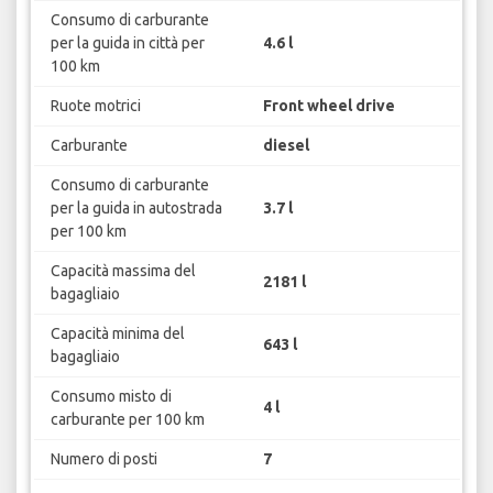
Consumo di carburante
per la guida in città per
4.6 l
100 km
Ruote motrici
Front wheel drive
Carburante
diesel
Consumo di carburante
per la guida in autostrada
3.7 l
per 100 km
Capacità massima del
2181 l
bagagliaio
Capacità minima del
643 l
bagagliaio
Consumo misto di
4 l
carburante per 100 km
Numero di posti
7