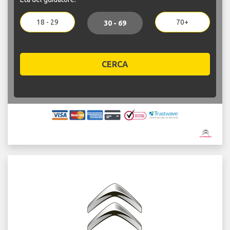
18 - 29
70+
30 - 69
CERCA