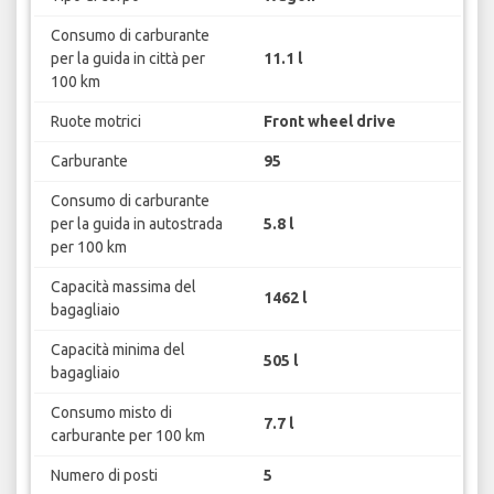
Consumo di carburante
per la guida in città per
11.1 l
100 km
Ruote motrici
Front wheel drive
Carburante
95
Consumo di carburante
per la guida in autostrada
5.8 l
per 100 km
Capacità massima del
1462 l
bagagliaio
Capacità minima del
505 l
bagagliaio
Consumo misto di
7.7 l
carburante per 100 km
Numero di posti
5