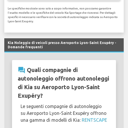
Le specifiche mostrate sono solo a scopo informativo, non possiamo garantire
l'esatto modello e le specifiche del veicolo Kia Sportage che riceverai. Per dettagli
specifici è necessario verificare con la società di autonoleggio indicata su Aeroporto
Lyon-Saint Exupéry.
Kia Noleggio di veicoli presso Aeroporto Lyon-Saint Exupéry -
Domande frequenti
question_answer
Quali compagnie di
autonoleggio offrono autonoleggi
di Kia su Aeroporto Lyon-Saint
Exupéry?
Le seguenti compagnie di autonoleggio
su Aeroporto Lyon-Saint Exupéry offrono
una gamma di modelli di Kia:
RENTSCAPE