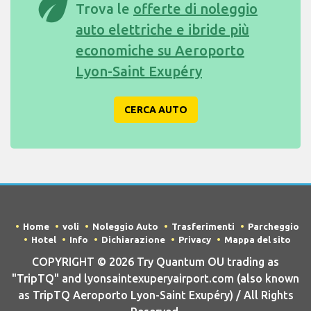
eco
Trova le
offerte di noleggio
auto elettriche e ibride più
economiche su Aeroporto
Lyon-Saint Exupéry
CERCA AUTO
Home
voli
Noleggio Auto
Trasferimenti
Parcheggio
Hotel
Info
Dichiarazione
Privacy
Mappa del sito
COPYRIGHT © 2026 Try Quantum OU trading as
"TripTQ" and lyonsaintexuperyairport.com (also known
as TripTQ Aeroporto Lyon-Saint Exupéry) / All Rights