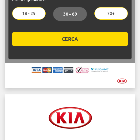
18 - 29
70+
30 - 69
CERCA