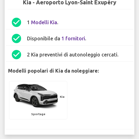
Kia - Aeroporto Lyon-Saint Exupéry
check_circle
1
Modelli Kia
.
check_circle
Disponibile da
1 fornitori
.
check_circle
2 Kia preventivi di autonoleggio cercati.
Modelli popolari di Kia da noleggiare:
Kia
Sportage