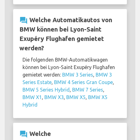
question_answer
Welche Automatikautos von
BMW können bei Lyon-Saint
Exupéry Flughafen gemietet
werden?
Die folgenden BMW-Automatikwagen
können bei Lyon-Saint Exupéry Flughafen
gemietet werden:
BMW 3 Series
,
BMW 3
Series Estate
,
BMW 4 Series Gran Coupe
,
BMW 5 Series Hybrid
,
BMW 7 Series
,
BMW X1
,
BMW X3
,
BMW X5
,
BMW X5
Hybrid
question_answer
Welche