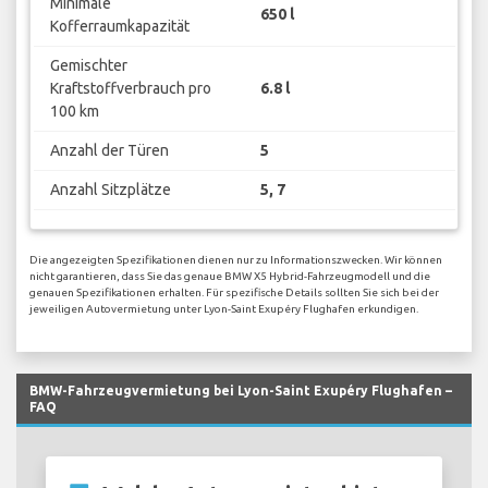
Minimale
650 l
Kofferraumkapazität
Gemischter
Kraftstoffverbrauch pro
6.8 l
100 km
Anzahl der Türen
5
Anzahl Sitzplätze
5, 7
Die angezeigten Spezifikationen dienen nur zu Informationszwecken. Wir können
nicht garantieren, dass Sie das genaue BMW X5 Hybrid-Fahrzeugmodell und die
genauen Spezifikationen erhalten. Für spezifische Details sollten Sie sich bei der
jeweiligen Autovermietung unter Lyon-Saint Exupéry Flughafen erkundigen.
BMW-Fahrzeugvermietung bei Lyon-Saint Exupéry Flughafen –
FAQ