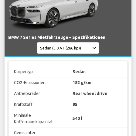
BMW 7 Series Mietfahrzeuge – Spezifikationen
Körpertyp
Sedan
CO2-Emissionen
182 g/km
Antriebsräder
Rear wheel drive
Kraftstoff
95
Minimale
540 l
Kofferraumkapazität
Gemischter