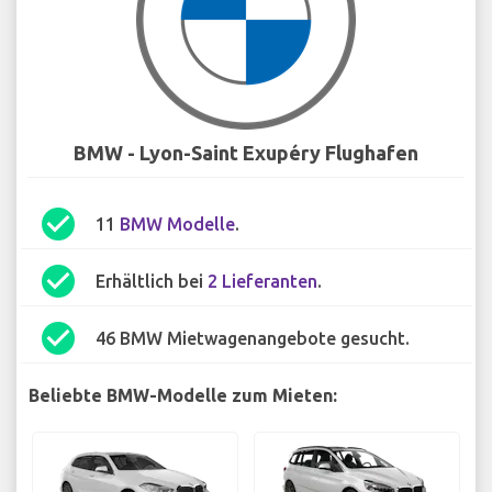
BMW - Lyon-Saint Exupéry Flughafen
check_circle
11
BMW Modelle
.
check_circle
Erhältlich bei
2 Lieferanten
.
check_circle
46 BMW Mietwagenangebote gesucht.
Beliebte BMW-Modelle zum Mieten: