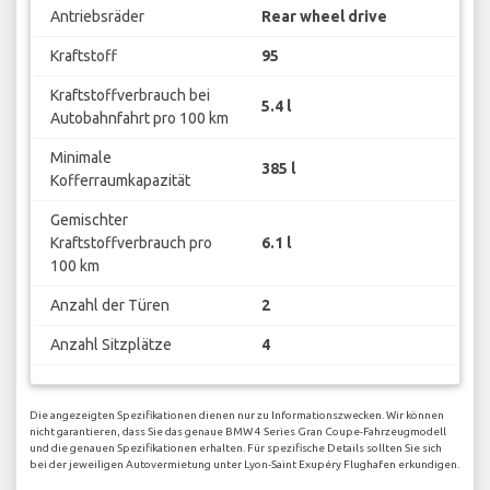
Antriebsräder
Rear wheel drive
Kraftstoff
95
Kraftstoffverbrauch bei
5.4 l
Autobahnfahrt pro 100 km
Minimale
385 l
Kofferraumkapazität
Gemischter
Kraftstoffverbrauch pro
6.1 l
100 km
Anzahl der Türen
2
Anzahl Sitzplätze
4
Die angezeigten Spezifikationen dienen nur zu Informationszwecken. Wir können
nicht garantieren, dass Sie das genaue BMW 4 Series Gran Coupe-Fahrzeugmodell
und die genauen Spezifikationen erhalten. Für spezifische Details sollten Sie sich
bei der jeweiligen Autovermietung unter Lyon-Saint Exupéry Flughafen erkundigen.