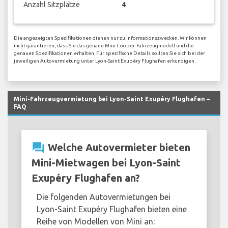
Anzahl Sitzplätze
4
Die angezeigten Spezifikationen dienen nur zu Informationszwecken. Wir können
nicht garantieren, dass Sie das genaue Mini Cooper-Fahrzeugmodell und die
genauen Spezifikationen erhalten. Für spezifische Details sollten Sie sich bei der
jeweiligen Autovermietung unter Lyon-Saint Exupéry Flughafen erkundigen.
Mini-Fahrzeugvermietung bei Lyon-Saint Exupéry Flughafen –
FAQ
question_answer
Welche Autovermieter bieten
Mini-Mietwagen bei Lyon-Saint
Exupéry Flughafen an?
Die folgenden Autovermietungen bei
Lyon-Saint Exupéry Flughafen bieten eine
Reihe von Modellen von Mini an: