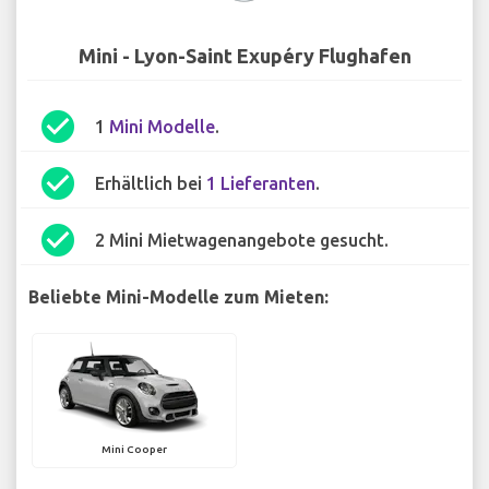
Mini - Lyon-Saint Exupéry Flughafen
check_circle
1
Mini Modelle
.
check_circle
Erhältlich bei
1 Lieferanten
.
check_circle
2 Mini Mietwagenangebote gesucht.
Beliebte Mini-Modelle zum Mieten:
Mini Cooper