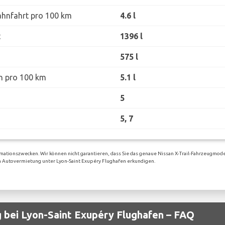
ahnfahrt pro 100 km
4.6 l
t
1396 l
575 l
h pro 100 km
5.1 l
5
5, 7
mationszwecken. Wir können nicht garantieren, dass Sie das genaue Nissan X-Trail-Fahrzeugmode
igen Autovermietung unter Lyon-Saint Exupéry Flughafen erkundigen.
 bei Lyon-Saint Exupéry Flughafen – FAQ