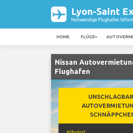
Lyon-Saint E
Notwendige Flughafen Infor
HOME
FLÜGE
AUTOVERM
Nissan Autovermietung
Flughafen
UNSCHLAGBA
AUTOVERMIETUN
SCHNÄPPCHE
Abholort