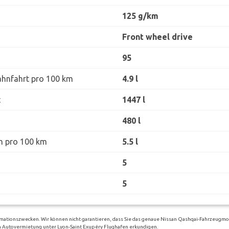
125 g/km
Front wheel drive
95
ahnfahrt pro 100 km
4.9 l
t
1447 l
480 l
h pro 100 km
5.5 l
5
5
rmationszwecken. Wir können nicht garantieren, dass Sie das genaue Nissan Qashqai-Fahrzeugmod
igen Autovermietung unter Lyon-Saint Exupéry Flughafen erkundigen.