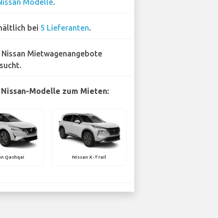
Nissan Modelle
.
hältlich bei
5 Lieferanten
.
 Nissan Mietwagenangebote
sucht.
 Nissan-Modelle zum Mieten:
an Qashqai
Nissan X-Trail