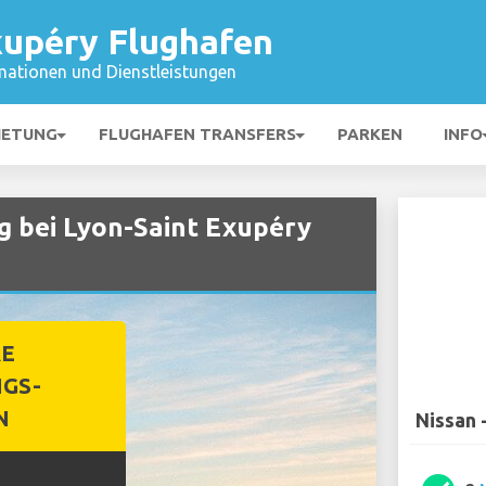
xupéry Flughafen
mationen und Dienstleistungen
IETUNG
FLUGHAFEN TRANSFERS
PARKEN
INFO
 bei Lyon-Saint Exupéry
RE
GS-
N
Nissan 