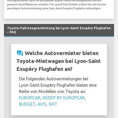
nicht garantieren, dass Sie das genaue Toyota Proace-Fahrzeugmodell und die
genauen Spezifikationen erhalten. Für spezifische Details sollten Sie sich bei der
jeweiligen Autovermietung unter Lyon-Saint Exupéry Flughafen erkundigen.
Toyota-Fahrzeugvermietung bei Lyon-Saint Exupéry Flughafen
– FAQ
question_answer
Welche Autovermieter bieten
Toyota-Mietwagen bei Lyon-Saint
Exupéry Flughafen an?
Die folgenden Autovermietungen bei
Lyon-Saint Exupéry Flughafen bieten eine
Reihe von Modellen von Toyota an:
EUROPCAR
,
KEDDY BY EUROPCAR
,
BUDGET
,
AVIS
,
SIXT