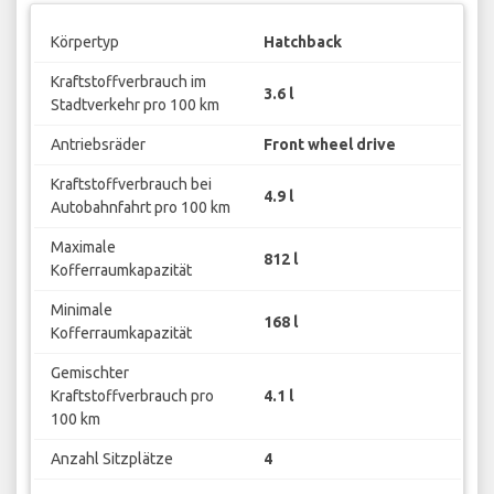
Körpertyp
Hatchback
Kraftstoffverbrauch im
3.6 l
Stadtverkehr pro 100 km
Antriebsräder
Front wheel drive
Kraftstoffverbrauch bei
4.9 l
Autobahnfahrt pro 100 km
Maximale
812 l
Kofferraumkapazität
Minimale
168 l
Kofferraumkapazität
Gemischter
Kraftstoffverbrauch pro
4.1 l
100 km
Anzahl Sitzplätze
4