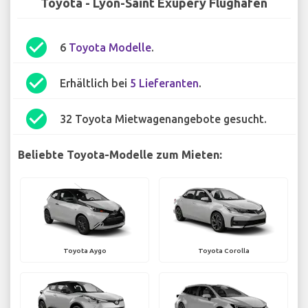
Toyota - Lyon-Saint Exupéry Flughafen
check_circle
6
Toyota Modelle
.
check_circle
Erhältlich bei
5 Lieferanten
.
check_circle
32 Toyota Mietwagenangebote gesucht.
Beliebte Toyota-Modelle zum Mieten:
Toyota Aygo
Toyota Corolla