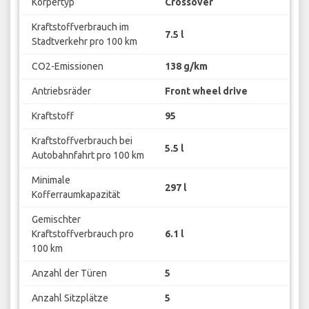
Körpertyp
Crossover
Kraftstoffverbrauch im
7.5 l
Stadtverkehr pro 100 km
CO2-Emissionen
138 g/km
Antriebsräder
Front wheel drive
Kraftstoff
95
Kraftstoffverbrauch bei
5.5 l
Autobahnfahrt pro 100 km
Minimale
297 l
Kofferraumkapazität
Gemischter
Kraftstoffverbrauch pro
6.1 l
100 km
Anzahl der Türen
5
Anzahl Sitzplätze
5