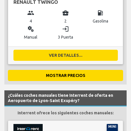
group
business_center
local_gas_station
4
2
Gasolina
miscellaneous_services
login
Manual
3 Puerta
VER DETALLES...
MOSTRAR PRECIOS
¿Cuáles coches manuales tiene Interrent de oferta en
Aeropuerto de Lyon-Saint Exupéry?
Interrent ofrece los siguientes coches manuales:
MINI