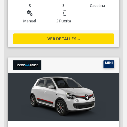
5
3
Gasolina
miscellaneous_services
login
Manual
5 Puerta
VER DETALLES...
MINI
RENAULT TWINGO