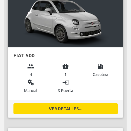
FIAT 500
group
business_center
local_gas_station
4
1
Gasolina
miscellaneous_services
login
Manual
3 Puerta
VER DETALLES...
ECONÓMICO