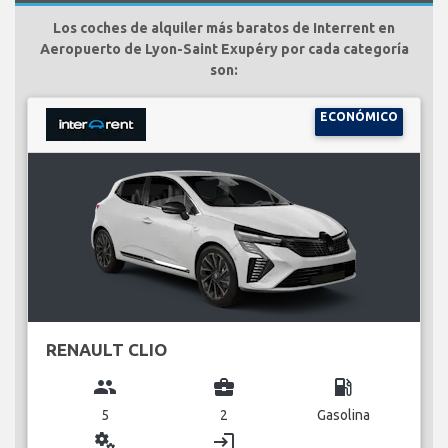
Los coches de alquiler más baratos de Interrent en
Aeropuerto de Lyon-Saint Exupéry por cada categoría
son:
ECONÓMICO
RENAULT CLIO
group
business_center
local_gas_station
5
2
Gasolina
miscellaneous_services
login