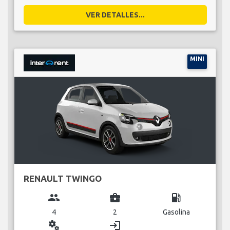
MINI
RENAULT TWINGO
group
business_center
local_gas_station
4
2
Gasolina
miscellaneous_services
login
Manual
3 Puerta