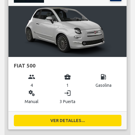
FIAT 500
group
business_center
local_gas_station
4
1
Gasolina
miscellaneous_services
login
Manual
3 Puerta
VER DETALLES...