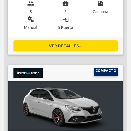
group
business_center
local_gas_station
5
2
Gasolina
miscellaneous_services
login
Manual
5 Puerta
VER DETALLES...
COMPACTO