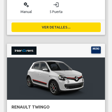
Manual
5 Puerta
VER DETALLES...
MINI
RENAULT TWINGO
group
business_center
local_gas_station