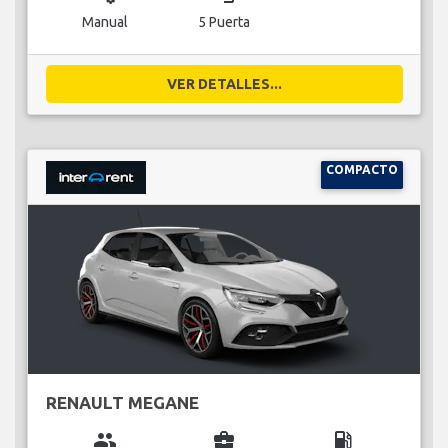
Manual
5 Puerta
VER DETALLES...
COMPACTO
RENAULT MEGANE
group
business_center
local_gas_station