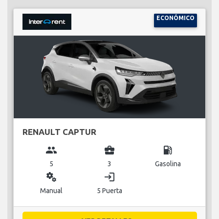
ECONÓMICO
RENAULT CAPTUR
group
business_center
local_gas_station
5
3
Gasolina
miscellaneous_services
login
Manual
5 Puerta
VER DETALLES...