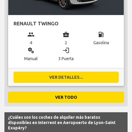
RENAULT TWINGO
group
business_center
local_gas_station
4
2
Gasolina
miscellaneous_services
login
Manual
3 Puerta
VER DETALLES...
VER TODO
¿Cuáles son los coches de alquiler más baratos
disponibles en Interrent en Aeropuerto de Lyon-Saint
Exupéry?