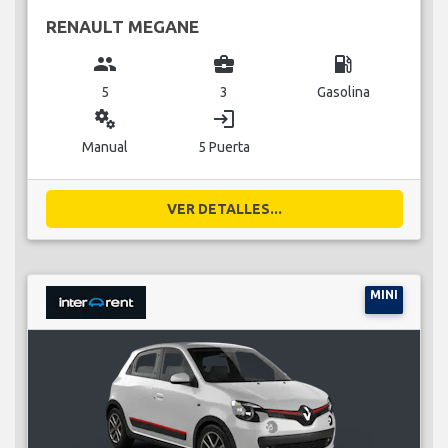
RENAULT MEGANE
group
business_center
local_gas_station
5
3
Gasolina
miscellaneous_services
login
Manual
5 Puerta
VER DETALLES...
MINI