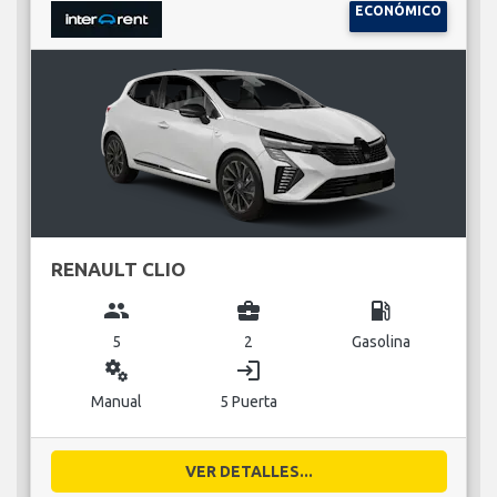
RENAULT CLIO
group
business_center
local_gas_station
5
2
Gasolina
miscellaneous_services
login
Manual
5 Puerta
VER DETALLES...