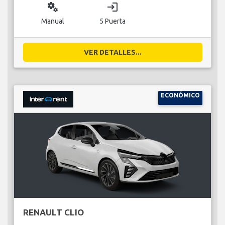
miscellaneous_services
login
Manual
5 Puerta
VER DETALLES...
ECONÓMICO
RENAULT CLIO