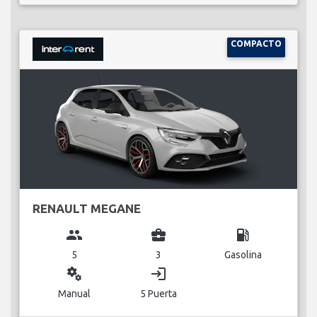
COMPACTO
RENAULT MEGANE
group
business_center
local_gas_station
5
3
Gasolina
miscellaneous_services
login
Manual
5 Puerta
VER DETALLES...