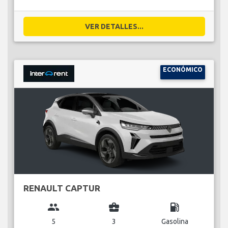
VER DETALLES...
ECONÓMICO
RENAULT CAPTUR
group
business_center
local_gas_station
5
3
Gasolina