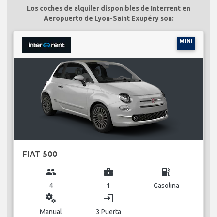
Los coches de alquiler disponibles de Interrent en
Aeropuerto de Lyon-Saint Exupéry son:
MINI
FIAT 500
group
business_center
local_gas_station
4
1
Gasolina
miscellaneous_services
login
Manual
3 Puerta