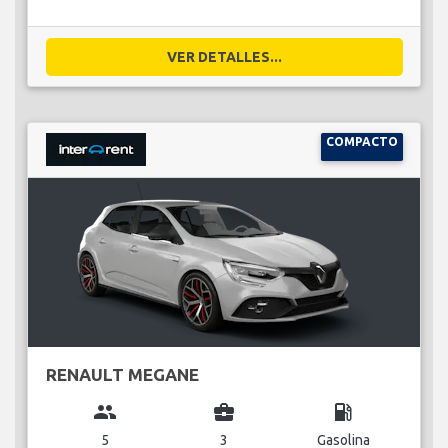
VER DETALLES...
COMPACTO
RENAULT MEGANE
group
business_center
local_gas_station
5
3
Gasolina
miscellaneous_services
login