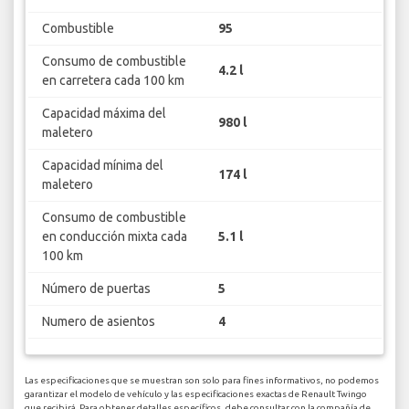
Combustible
95
Consumo de combustible
4.2 l
en carretera cada 100 km
Capacidad máxima del
980 l
maletero
Capacidad mínima del
174 l
maletero
Consumo de combustible
en conducción mixta cada
5.1 l
100 km
Número de puertas
5
Numero de asientos
4
Las especificaciones que se muestran son solo para fines informativos, no podemos
garantizar el modelo de vehículo y las especificaciones exactas de Renault Twingo
que recibirá. Para obtener detalles específicos, debe consultar con la compañía de