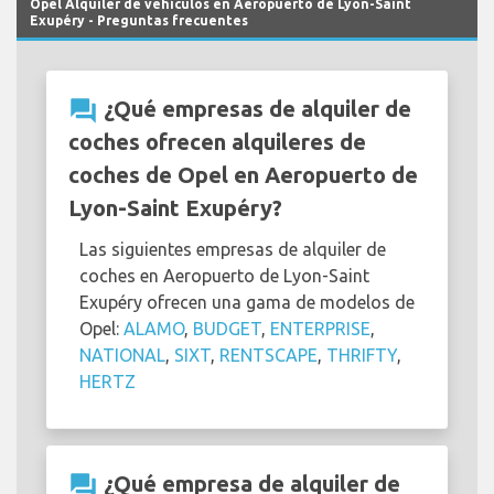
Opel Alquiler de vehículos en Aeropuerto de Lyon-Saint
Exupéry - Preguntas frecuentes
question_answer
¿Qué empresas de alquiler de
coches ofrecen alquileres de
coches de Opel en Aeropuerto de
Lyon-Saint Exupéry?
Las siguientes empresas de alquiler de
coches en Aeropuerto de Lyon-Saint
Exupéry ofrecen una gama de modelos de
Opel:
ALAMO
,
BUDGET
,
ENTERPRISE
,
NATIONAL
,
SIXT
,
RENTSCAPE
,
THRIFTY
,
HERTZ
question_answer
¿Qué empresa de alquiler de