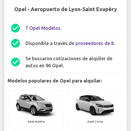
Opel - Aeropuerto de Lyon-Saint Exupéry
check_circle
7
Opel Modelos
.
check_circle
Disponible a través de
proveedores de 8
.
Se buscaron cotizaciones de alquiler de
check_circle
autos en 96 Opel.
Modelos populares de Opel para alquilar:
Opel Mokka
Opel Corsa