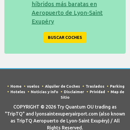
híbridos más baratas en
Aeropuerto de Lyon-Saint
Exupéry
BUSCAR COCHES
Home
vuelos
Alquiler de Coches
Traslados
Parking
Hoteles
Noticias y Info
Disclaimer
Prividad
Map de
Sitio
COPYRIGHT © 2026 Try Quantum OU trading as
"TripTQ" and lyonsaintexuperyairport.com (also known
as TripTQ Aeropuerto de Lyon-Saint Exupéry) / All
Rights Reserved.